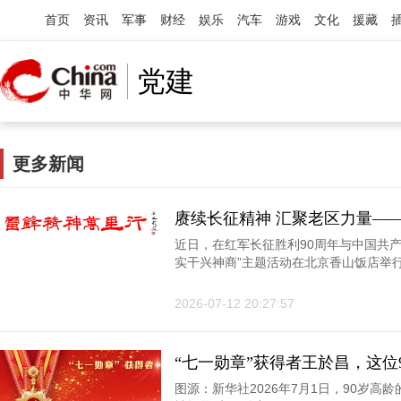
首页
资讯
军事
财经
娱乐
汽车
游戏
文化
援藏
党建
更多新闻
赓续长征精神 汇聚老区力量—
商”主题活动在京举行
近日，在红军长征胜利90周年与中国共产
实干兴神商”主题活动在北京香山饭店举行。
2026-07-12 20:27:57
“七一勋章”获得者王於昌，这位
空传奇
图源：新华社2026年7月1日，90岁