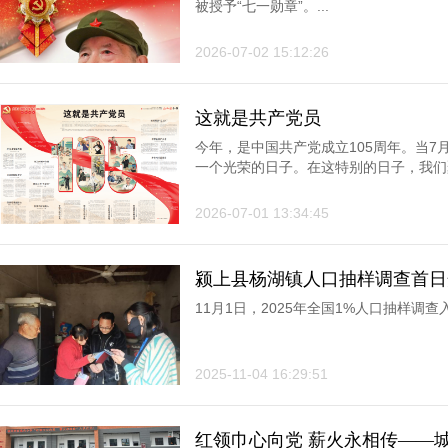
被授予“七一勋章”。...
2026-07-02 15:12:26
这就是共产党员
今年，是中国共产党成立105周年。当
一个光荣的日子。在这特别的日子，我们聚
2026-07-01 13:34:45
颍上县杨湖镇人口抽样调查首日
基
11月1日，2025年全国1%人口抽样调查
2025-11-04 16:29:51
红领巾心向党 薪火永相传——