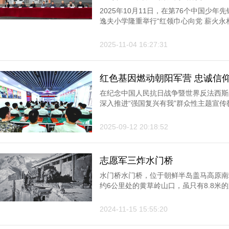
员入队仪式
2025年10月11日，在第76个中国少
逸夫小学隆重举行“红领巾心向党 薪火永相
2025-11-04 16:27:31
红色基因燃动朝阳军营 忠诚信
兵永远跟党走”首都老兵宣讲进
在纪念中国人民抗日战争暨世界反法西斯
深入推进“强国复兴有我”群众性主题宣传教
2025-09-12 20:18:52
志愿军三炸水门桥
水门桥水门桥，位于朝鲜半岛盖马高原南
约6公里处的黄草岭山口，虽只有8.8米
一一座通往长津湖以外地区的车道桥梁。..
2024-11-15 15:55:20