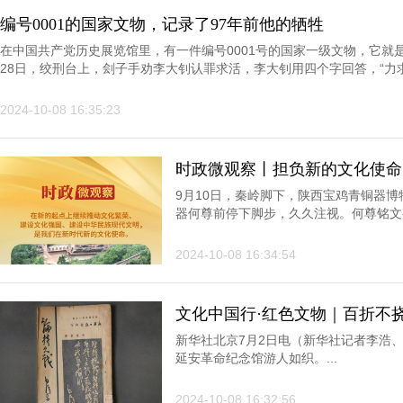
编号0001的国家文物，记录了97年前他的牺牲
在中国共产党历史展览馆里，有一件编号0001号的国家一级文物，它就是
28日，绞刑台上，刽子手劝李大钊认罪求活，李大钊用四个字回答，“力求速
2024-10-08 16:35:23
时政微观察丨担负新的文化使命
9月10日，秦岭脚下，陕西宝鸡青铜器
器何尊前停下脚步，久久注视。何尊铭文有
国”一词的最早文字记录。...
2024-10-08 16:34:54
文化中国行·红色文物｜百折不
新华社北京7月2日电（新华社记者李浩
延安革命纪念馆游人如织。...
2024-10-08 16:32:56