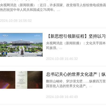
央视网消息（新闻联播）：近日，许多国家、政党领导人纷纷致电或致函
热烈祝贺中华人民共和国成立75周年。...
2024-10-08 16:56:02
【新思想引领新征程】坚持以习
化繁荣发展新局面
央视网消息（新闻联播）：文化关乎国本
民族强。...
2024-10-08 16:46:32
总书记关心的世界文化遗产｜纵
翻崇山峻岭、穿沙漠戈壁……纵横四万里
国首批入选的世界文化遗产。...
2024-10-08 16:40:49