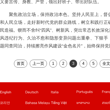
又要言传、身教、严管，领出好班子、带出好队伍。
聚焦政治立场，保持政治本色。坚持人民至上，督
和人民立场，走好新时代党的群众路线，树立和践行正
民造福。锲而不舍纠“四风”、树新风，突出常态长效深
风违纪行为、久治不愈和隐形变异问题出重拳、下狠手
题同查同治，持续擦亮作风建设“金色名片”，始终保持
首页
上一页
1
2
3
4
5
全
意文站
葡文站
法文站
俄文站
西
English
越南文站
老挝文站
柬埔寨文站
泰文站
印