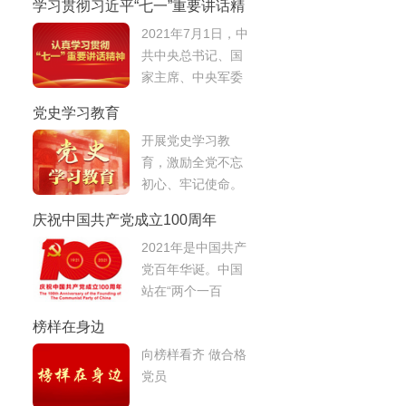
学习贯彻习近平“七一”重要讲话精
在京举行
神
2021年7月1日，中
共中央总书记、国
家主席、中央军委
主席习近平发表重
党史学习教育
要讲话。
开展党史学习教
育，激励全党不忘
初心、牢记使命。
庆祝中国共产党成立100周年
2021年是中国共产
党百年华诞。中国
站在“两个一百
年”的历史交汇点，
榜样在身边
全面建设社会主义
向榜样看齐 做合格
现代化国家新征程
党员
即将开启。