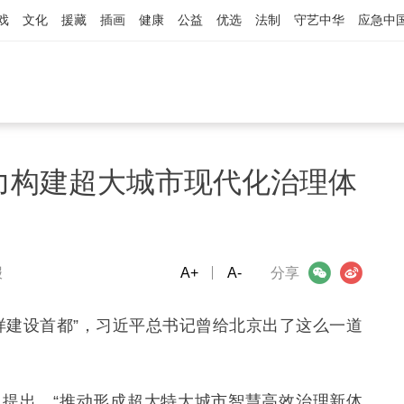
戏
文化
援藏
插画
健康
公益
优选
法制
守艺中华
应急中
力构建超大城市现代化治理体
报
A+
微信
A-
微博
分享
样建设首都”，习近平总书记曾给北京出了这么一道
提出，“推动形成超大特大城市智慧高效治理新体