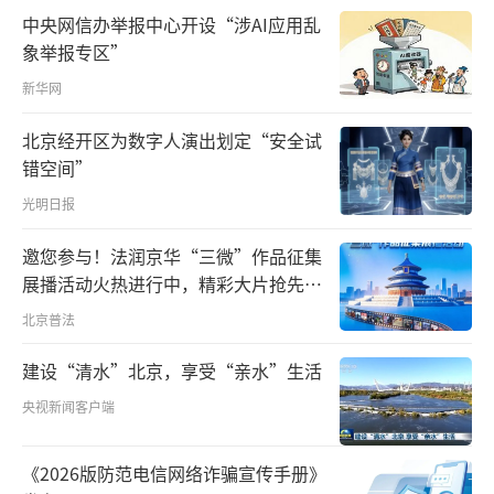
外侨胞和归侨侨眷的权益，因而受到他们的热
中央网信办举报中心开设“涉AI应用乱
烈拥护。
象举报专区”
新华网
早在抗战时期，毛泽东同志就强调注意保
护华侨利益，并经过华侨的努力推进各国反日
北京经开区为数字人演出划定“安全试
错空间”
援华运动。1945年，他在《论联合政府》中提
光明日报
出了“保护华侨利益，扶助回国的华侨”这一
华侨工作的基本政策。1949年新政协会议通过
邀您参与！法润京华“三微”作品征集
的具有临时宪法性质的《中国人民政治协商会
展播活动火热进行中，精彩大片抢先看
～
议共同纲领》明确规定：“中华人民共和国中
北京普法
央人民政府应尽力保护国外华侨的正当权
建设“清水”北京，享受“亲水”生活
益。”新中国宪法中也有这一规定，这也为我
央视新闻客户端
们党历届领导集体所重视和落实。邓小平同志
强调保护华侨的正当权益。江泽民同志指出,分
《2026版防范电信网络诈骗宣传手册》