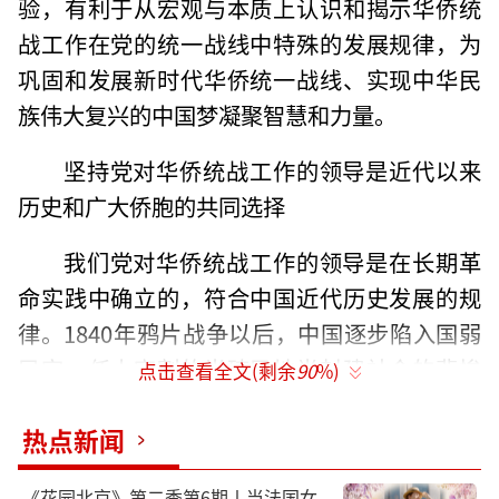
验，有利于从宏观与本质上认识和揭示华侨统
战工作在党的统一战线中特殊的发展规律，为
巩固和发展新时代华侨统一战线、实现中华民
族伟大复兴的中国梦凝聚智慧和力量。
坚持党对华侨统战工作的领导是近代以来
历史和广大侨胞的共同选择
我们党对华侨统战工作的领导是在长期革
命实践中确立的，符合中国近代历史发展的规
律。1840年鸦片战争以后，中国逐步陷入国弱
民穷、任人宰割的半殖民地半封建社会的悲惨
点击查看全文(剩余
90
%)
境地。中国共产党成立后，党将统一战线作为
热点新闻
战胜敌人、挽救民族危亡、实现民族振兴的重
要法宝，而广大华侨在全民族抗战的大背景下
《花园北京》第二季第6期丨当法国女