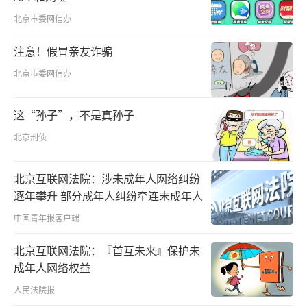
新政协。1949年中共与各民主党派积极筹备召
北京市委网信办
开新政协会议，陈嘉庚、司徒美堂等华侨代表
注意！假冒亲友诈骗
冲破重重阻力和障碍毅然回国，与全国人民一
北京市委网信办
起迎接新中国的诞生。
这“孙子”，不是真孙子
我们党对华侨统战工作的领导是历史的选
北京刑侦
择，而这种历史的必然性最终表现为广大华侨
的选择，同他们的根本利益是一致的。华侨作
北京互联网法院：涉未成年人网络纠纷
为炎黄子孙的一分子，历来就有爱国爱乡和艰
逐年攀升 部分成年人纠纷牵连未成年人
苦奋斗的优良传统。近代中国积贫积弱、动荡
中国青年报客户端
不安的局面，致使华侨的海内外合法权益得不
到保障，所以广大华侨期待中华民族早日实现
北京互联网法院：『首互未来』保护未
成年人网络权益
复兴。我们党一直秉承以人为本、为侨服务的
人民法院报
华侨统战宗旨，采取一系列政策和措施维护海