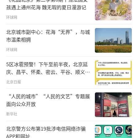
被纳入统战工作之中。
孩遇上通州花海 魏无瑕的夏日漫游记
随着抗战的推进及国共两党的不同表现，
环球网
越来越多的华侨认定只有中国共产党才是中国
北京城市副中心：花海“无界”，与城
抗战的前途和希望。1940年，爱国侨领陈嘉庚
市温柔相拥
先后访问了国共两党的政治与抗战中心——重庆
环球网
和延安。在对两地的政治、经济、社会状况进
5区冰雹预警！下午至前半夜，北京延
行考察和对比之后，陈嘉庚得出了“中国的希
庆、昌平、怀柔、密云、平谷、顺义、
望在延安”的著名结论。解放战争时期，广大
门头沟、房山等区有较明显降雨，伴七
北京日报
华侨反对美国援助国民党发动内战，纷纷支援
级左右短时大风和冰雹
“人民的城市”“人民的文艺”专题展
人民解放战争。1948年春，中共中央发布“五
面向公众开放
一口号”，积极寻求建立包括华侨在内的民主
新华社
联合政府，获得了海外华侨的赞同和支持。如
当时著名侨领司徒美堂在得知消息后，很快与
北京警方公布第19批涉电信网络诈骗
中共华南分局取得了联系，表示愿意回国参加
APP和网址