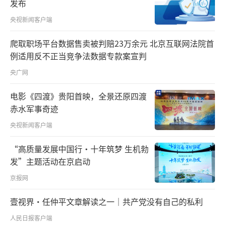
布于世界各地的广大华侨华人，是中华民族一
发布
个重要的人才资源宝库。胡锦涛同志要求各级
央视新闻客户端
党委和政府要全面贯彻侨务政策。党的十八大
爬取职场平台数据售卖被判赔23万余元 北京互联网法院首
以来，习近平总书记强调要加强同海外侨胞、
例适用反不正当竞争法数据专款案宣判
归侨侨眷的联系，维护他们的合法权益。正是
央广网
因为中国共产党制定了正确的侨务政策方针，
尊重和保护华侨权益，所以越来越多的华侨自
电影《四渡》贵阳首映，全景还原四渡
赤水军事奇迹
愿接受与拥护党的领导。
央视新闻客户端
对华侨统战工作的重视和组织体系的完善
“高质量发展中国行·十年筑梦 生机勃
是侨务工作取得成效的保证
发”主题活动在京启动
高度重视华侨统战工作，不断健全和完善
京报网
侨务工作的组织体系，既是华侨统战的客观需
壹视界·任仲平文章解读之一｜共产党没有自己的私利
要，也是侨务工作长期以来取得的宝贵经验。
人民日报客户端